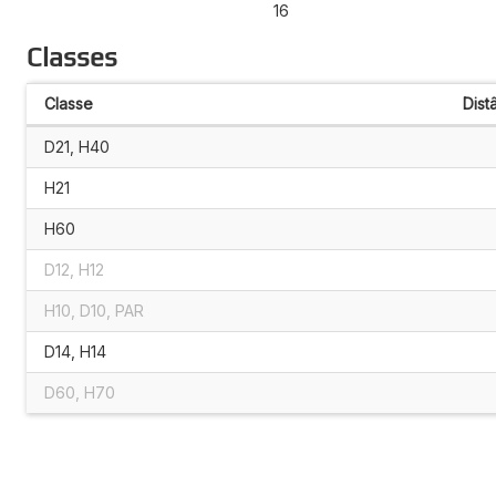
16
Classes
Classe
Dist
D21, H40
H21
H60
D12, H12
H10, D10, PAR
D14, H14
D60, H70