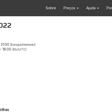
Sobre
Preços
Ajuda
Po
2022
–
21:00
Europe/Helsinki
–
18:00
Etc/UTC
rilhas