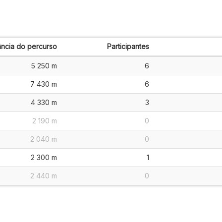
ância do percurso
Participantes
5 250 m
6
7 430 m
6
4 330 m
3
2 190 m
0
2 040 m
0
2 300 m
1
2 440 m
0