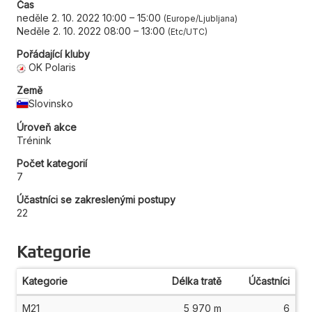
Čas
neděle 2. 10. 2022 10:00
–
15:00
Europe/Ljubljana
Neděle 2. 10. 2022 08:00
–
13:00
Etc/UTC
Pořádající kluby
OK Polaris
Země
Slovinsko
Úroveň akce
Trénink
Počet kategorií
7
Účastníci se zakreslenými postupy
22
Kategorie
Kategorie
Délka tratě
Účastníci
M21
5 970 m
6