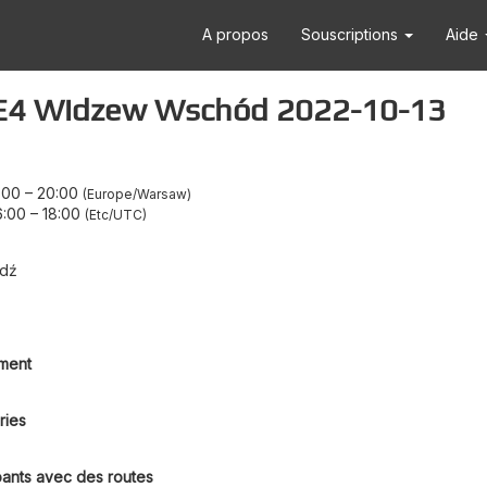
A propos
Souscriptions
Aide
 E4 Widzew Wschód 2022-10-13
:00
–
20:00
Europe/Warsaw
6:00
–
18:00
Etc/UTC
ódź
ment
ries
pants avec des routes