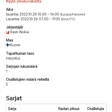
Näytä yleiskuvakartta
Aika
lauantai 2022.10.29 10.00
–
14.00
Europe/Helsinki
Lauantai 2022.10.29 07:00
–
11:00
Etc/UTC
Järjestäjät
Rasti-Nokia
Maa
Suomi
Tapahtuman taso
Harjoitus
Sarjojen lukumäärä
1
Osallistujien määrä reiteillä
5
Sarjat
Sarja
Radan pituus
Osallistujia