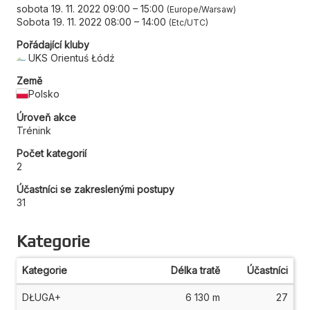
sobota 19. 11. 2022 09:00
–
15:00
Europe/Warsaw
Sobota 19. 11. 2022 08:00
–
14:00
Etc/UTC
Pořádající kluby
UKS Orientuś Łódź
Země
Polsko
Úroveň akce
Trénink
Počet kategorií
2
Účastníci se zakreslenými postupy
31
Kategorie
Kategorie
Délka tratě
Účastníci
DŁUGA+
6 130 m
27