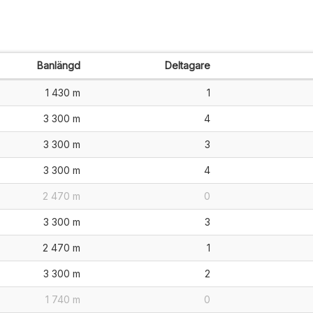
Banlängd
Deltagare
1 430 m
1
3 300 m
4
3 300 m
3
3 300 m
4
2 470 m
0
3 300 m
3
2 470 m
1
3 300 m
2
1 740 m
0