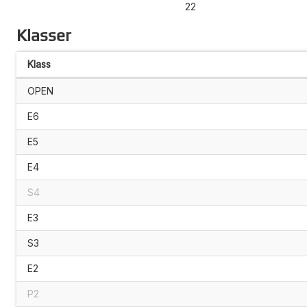
22
Klasser
Klass
OPEN
E6
E5
E4
S4
E3
S3
E2
P2