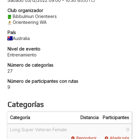
Sábado 03/12/2022 09:00
–
10:30
Etc/UTC
Club organizador
Bibbulmun Orienteers
Orienteering WA
País
Australia
Nivel de evento
Entrenamiento
Número de categorías
27
Número de participantes con rutas
9
Categorías
Categoría
Distancia
Participantes
Long Super Veteran Female
0
Reproducir
Añadir ruta