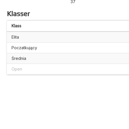
37
Klasser
Klass
Elita
Poczatkujący
Średnia
Open