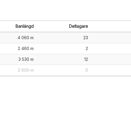
Banlängd
Deltagare
4 060 m
23
2 460 m
2
3 530 m
12
2 000 m
0