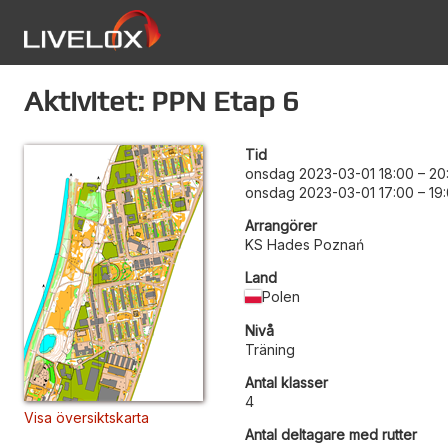
Aktivitet: PPN Etap 6
Tid
onsdag 2023-03-01 18:00
–
20
onsdag 2023-03-01 17:00
–
19
Arrangörer
KS Hades Poznań
Land
Polen
Nivå
Träning
Antal klasser
4
Visa översiktskarta
Antal deltagare med rutter