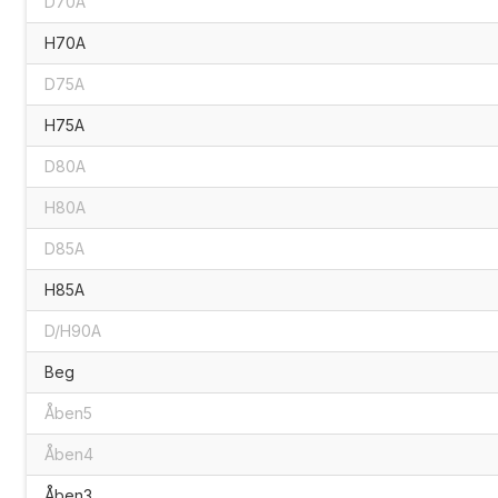
D70A
H70A
D75A
H75A
D80A
H80A
D85A
H85A
D/H90A
Beg
Åben5
Åben4
Åben3