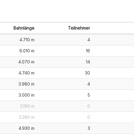
Bahnlänge
Teilnehmer
4.710 m
4
6.010 m
16
4.070 m
14
4.740 m
30
3.980 m
4
3.000 m
5
3.190 m
0
3.260 m
0
4.930 m
3