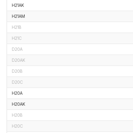
H21AK
H21AM
H21B
H21C
D20A
D20AK
D20B
D20C
H20A
H20AK
H20B
H20C