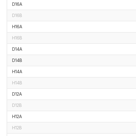
D16A
D16B
H16A
H16B
D14A
D14B
H14A
H14B
D12A
D12B
H12A
H12B