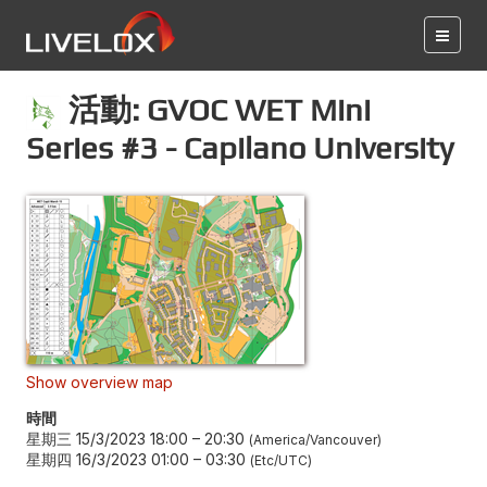
活動: GVOC WET Mini
Series #3 - Capilano University
Show overview map
時間
星期三 15/3/2023 18:00
–
20:30
America/Vancouver
星期四 16/3/2023 01:00
–
03:30
Etc/UTC