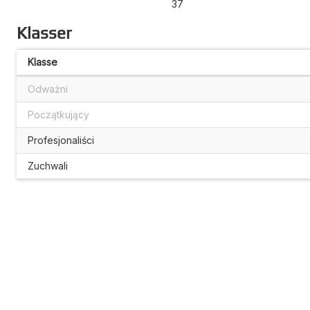
37
Klasser
Klasse
Odważni
Początkujący
Profesjonaliści
Zuchwali