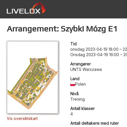
Arrangement: Szybki Mózg E1
Tid
onsdag 2023-04-19 18:00
–
22
Onsdag 2023-04-19 16:00
–
2
Arrangører
UNTS Warszawa
Land
Polen
Nivå
Trening
Antall klasser
4
Vis oversiktskart
Antall deltakere med ruter