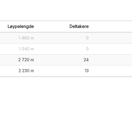
Løypelengde
Deltakere
1 480 m
0
1 040 m
0
2 720 m
24
2 230 m
13