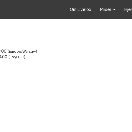
Om Livelox
Priser
Hje
:00
Europe/Warsaw
0:00
Etc/UTC