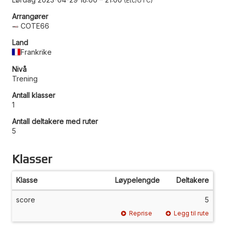
Etc/UTC
Arrangører
COTE66
Land
Frankrike
Nivå
Trening
Antall klasser
1
Antall deltakere med ruter
5
Klasser
Klasse
Løypelengde
Deltakere
score
5
Reprise
Legg til rute