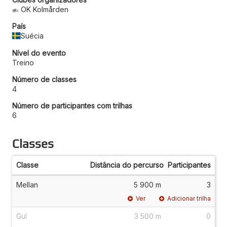
OK Kolmården
País
Suécia
Nível do evento
Treino
Número de classes
4
Número de participantes com trilhas
6
Classes
Classe
Distância do percurso
Participantes
Mellan
5 900 m
3
Ver
Adicionar trilha
Gul
3 500 m
0