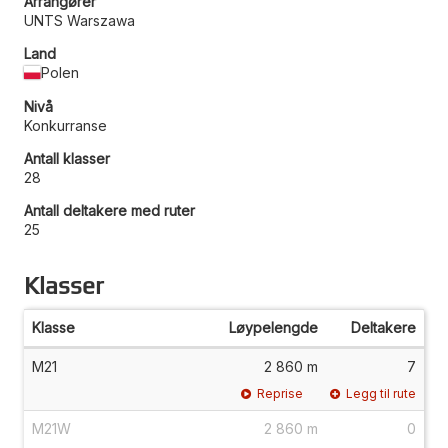
Arrangører
UNTS Warszawa
Land
Polen
Nivå
Konkurranse
Antall klasser
28
Antall deltakere med ruter
25
Klasser
Klasse
Løypelengde
Deltakere
M21
2 860 m
7
Reprise
Legg til rute
M21W
2 860 m
0