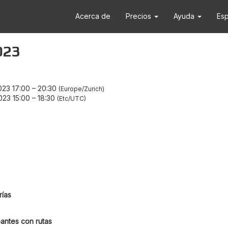
Acerca de
Precios
Ayuda
Es
023
023 17:00
–
20:30
Europe/Zurich
023 15:00
–
18:30
Etc/UTC
ías
antes con rutas