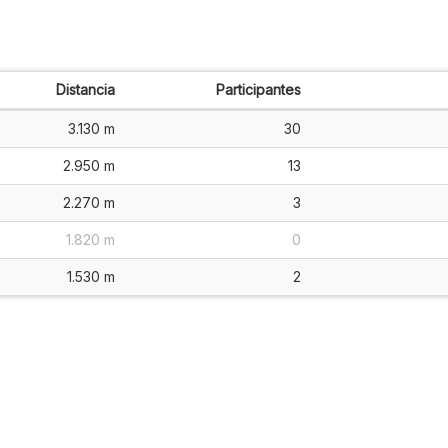
Distancia
Participantes
3.130 m
30
2.950 m
13
2.270 m
3
1.820 m
0
1.530 m
2