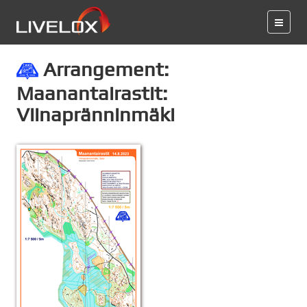
Arrangement:
Maanantairastit:
Viinapränninmäki