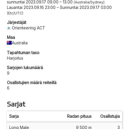
sunnuntai 2023.09.17 09.00
–
13.00
Australia/Sydney
Lauantai 2023.09.16 23:00
–
Sunnuntai 2023.09.17 03:00
Etc/UTC
Järjestäjät
Orienteering ACT
Maa
Australia
Tapahtuman taso
Harjoitus
Sarjojen lukumäärä
9
Osallistujien määrä reiteillä
6
Sarjat
Sarja
Radan pituus
Osallistujia
Long Male
9 500 m
3