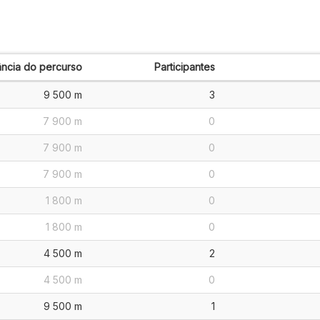
ância do percurso
Participantes
9 500 m
3
7 900 m
0
7 900 m
0
7 900 m
0
1 800 m
0
1 800 m
0
4 500 m
2
4 500 m
0
9 500 m
1