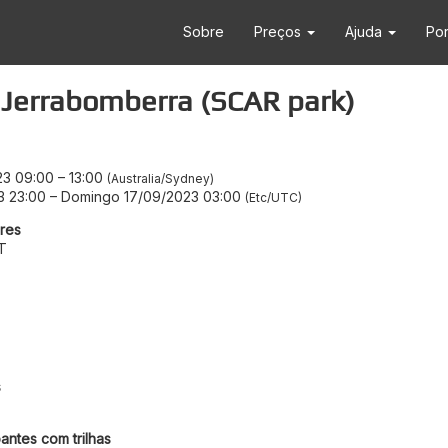
Sobre
Preços
Ajuda
Po
 Jerrabomberra (SCAR park)
23 09:00
–
13:00
Australia/Sydney
3 23:00
–
Domingo 17/09/2023 03:00
Etc/UTC
res
T
s
antes com trilhas