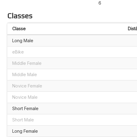
6
Classes
Classe
Dist
Long Male
eBike
Middle Female
Middle Male
Novice Female
Novice Male
Short Female
Short Male
Long Female