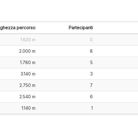
nghezza percorso
Partecipanti
1.620 m
0
2.000 m
8
1.780 m
5
3.140 m
3
2.750 m
7
2.540 m
6
1.140 m
1