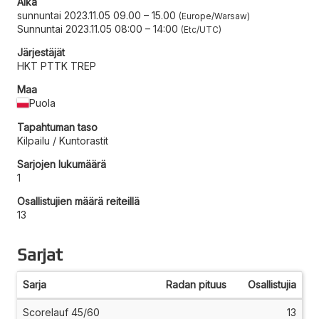
Aika
sunnuntai 2023.11.05 09.00
–
15.00
Europe/Warsaw
Sunnuntai 2023.11.05 08:00
–
14:00
Etc/UTC
Järjestäjät
HKT PTTK TREP
Maa
Puola
Tapahtuman taso
Kilpailu / Kuntorastit
Sarjojen lukumäärä
1
Osallistujien määrä reiteillä
13
Sarjat
Sarja
Radan pituus
Osallistujia
Scorelauf 45/60
13