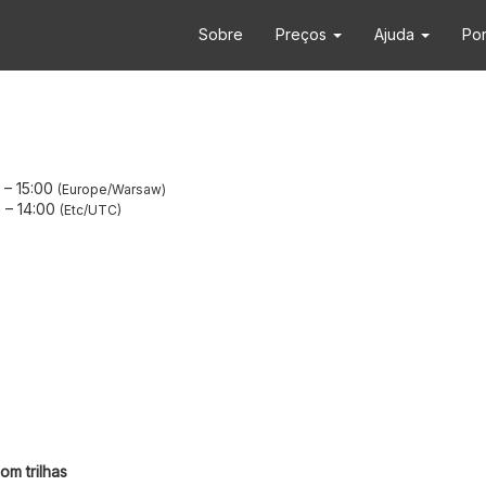
Sobre
Preços
Ajuda
Po
–
15:00
Europe/Warsaw
0
–
14:00
Etc/UTC
om trilhas