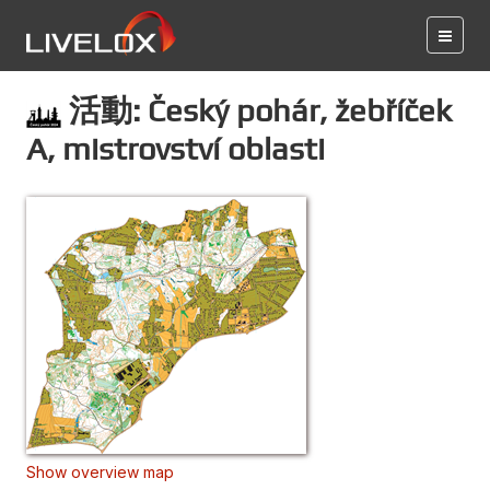
活動: Český pohár, žebříček
A, mistrovství oblasti
Show overview map