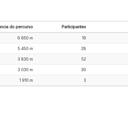
ância do percurso
Participantes
6 650 m
19
5 450 m
28
3 830 m
52
3 030 m
30
1 910 m
3