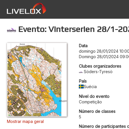
Evento: Vinterserien 28/1-2
Data
domingo 28/01/2024 10:0
Domingo 28/01/2024 09:0
Clubes organizadores
Söders-Tyresö
País
Suécia
Nível do evento
Competição
Número de classes
5
Mostrar mapa geral
Número de participantes c