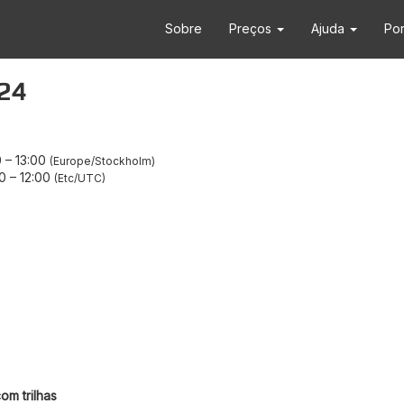
Sobre
Preços
Ajuda
Po
024
0
–
13:00
Europe/Stockholm
0
–
12:00
Etc/UTC
om trilhas