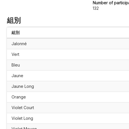
Number of particip
132
組別
組別
Jalonné
Vert
Bleu
Jaune
Jaune Long
Orange
Violet Court
Violet Long
Violet Moyen