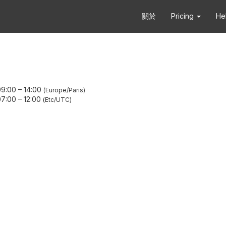
關於
Pricing
He
9:00
–
14:00
Europe/Paris
7:00
–
12:00
Etc/UTC