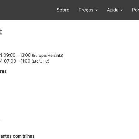
Sobre
Preços
Ajuda
Po
t
4 09:00
–
13:00
Europe/Helsinki
4 07:00
–
11:00
Etc/UTC
res
s
antes com trilhas