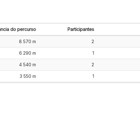
ância do percurso
Participantes
8 570 m
2
6 290 m
1
4 540 m
2
3 550 m
1