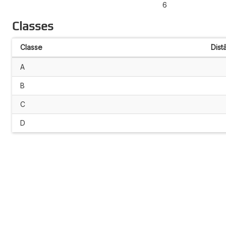
6
Classes
Classe
Dist
A
B
C
D