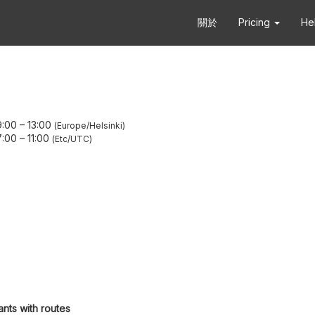
關於
Pricing
He
:00
–
13:00
Europe/Helsinki
:00
–
11:00
Etc/UTC
ants with routes