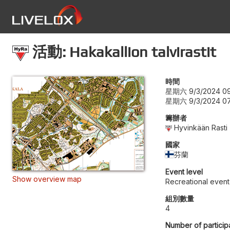
活動: Hakakallion talvirastit
時間
星期六 9/3/2024 09
星期六 9/3/2024 07
籌辦者
Hyvinkään Rasti
國家
芬蘭
Event level
Show overview map
Recreational event
組別數量
4
Number of particip