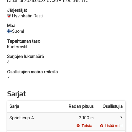
Lauantai 2024.03.23 07:30
–
11:00
Etc/UTC
Järjestäjät
Hyvinkään Rasti
Maa
Suomi
Tapahtuman taso
Kuntorastit
Sarjojen lukumäärä
4
Osallistujien määrä reiteillä
7
Sarjat
Sarja
Radan pituus
Osallistujia
Sprintticup A
2 100 m
7
Toista
Lisää reitti