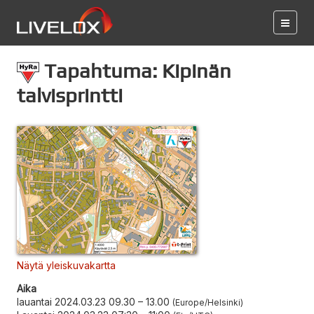
Tapahtuma: Kipinän
talvisprintti
Näytä yleiskuvakartta
Aika
lauantai 2024.03.23 09.30
–
13.00
Europe/Helsinki