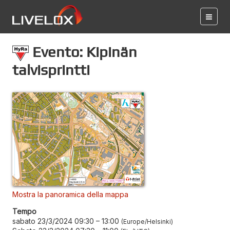
Evento: Kipinän
talvisprintti
Mostra la panoramica della mappa
Tempo
sabato 23/3/2024 09:30
–
13:00
Europe/Helsinki