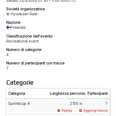
Sabato 23/3/2024 07:30
–
11:00
Etc/UTC
Società organizzatrice
Hyvinkään Rasti
Nazione
Finlandia
Classificazione dell'evento
Recreational event
Numero di categorie
4
Numero di partecipanti con tracce
7
Categorie
Categoria
Lunghezza percorso
Partecipanti
Sprintticup A
2.100 m
7
Replay
Aggiungi traccia