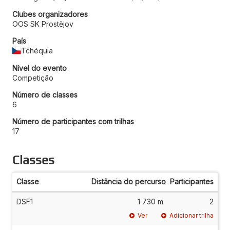
Clubes organizadores
OOS SK Prostějov
País
Tchéquia
Nível do evento
Competição
Número de classes
6
Número de participantes com trilhas
17
Classes
Classe
Distância do percurso
Participantes
DSF1
1 730 m
2
Ver
Adicionar trilha