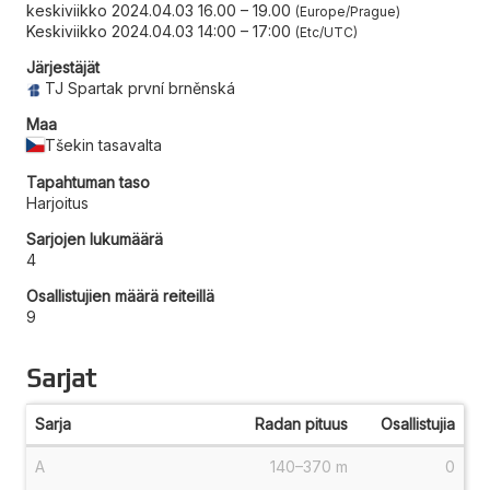
keskiviikko 2024.04.03 16.00
–
19.00
Europe/Prague
Keskiviikko 2024.04.03 14:00
–
17:00
Etc/UTC
Järjestäjät
TJ Spartak první brněnská
Maa
Tšekin tasavalta
Tapahtuman taso
Harjoitus
Sarjojen lukumäärä
4
Osallistujien määrä reiteillä
9
Sarjat
Sarja
Radan pituus
Osallistujia
A
140–370 m
0