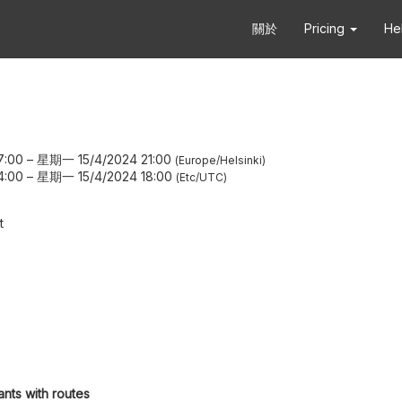
關於
Pricing
He
7:00
–
星期一 15/4/2024 21:00
Europe/Helsinki
4:00
–
星期一 15/4/2024 18:00
Etc/UTC
t
ants with routes