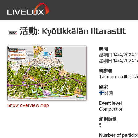
活動: Kyötikkälän Iltarastit
時間
星期日 14/4/2024 1
星期日 14/4/2024 1
籌辦者
Tampereen Iltarasti
國家
芬蘭
Event level
Show overview map
Competition
組別數量
5
Number of particip