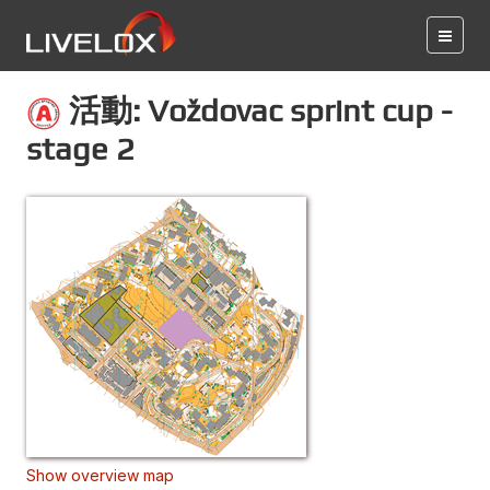
活動: Voždovac sprint cup -
stage 2
Show overview map