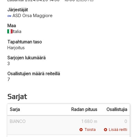
Järjestäjät
ASD Orsa Maggiore
Maa
Italia
Tapahtuman taso
Harjoitus
Sarjojen lukumäärä
3
Osallistujien määrä reiteillä
7
Sarjat
Sarja
Radan pituus
Osallistujia
BIANCO
1 680 m
0
Toista
Lisää reitti