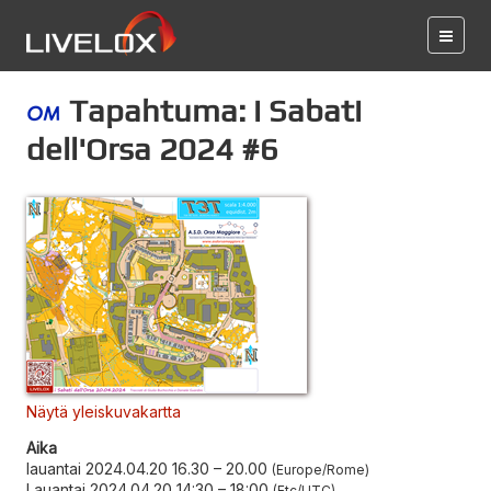
Tapahtuma: i Sabati
dell'Orsa 2024 #6
Näytä yleiskuvakartta
Aika
lauantai 2024.04.20 16.30
–
20.00
Europe/Rome
Lauantai 2024.04.20 14:30
–
18:00
Etc/UTC