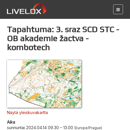
Tapahtuma: 3. sraz SCD STC -
OB akademie žactva -
kombotech
Näytä yleiskuvakartta
Aika
sunnuntai 2024.04.14 09.30
–
13.00
Europe/Prague