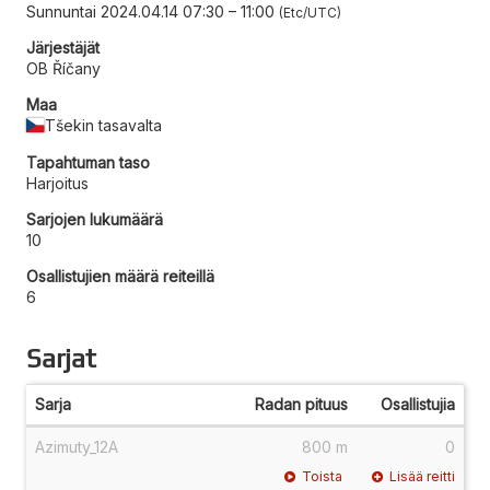
Sunnuntai 2024.04.14 07:30
–
11:00
Etc/UTC
Järjestäjät
OB Říčany
Maa
Tšekin tasavalta
Tapahtuman taso
Harjoitus
Sarjojen lukumäärä
10
Osallistujien määrä reiteillä
6
Sarjat
Sarja
Radan pituus
Osallistujia
Azimuty_12A
800 m
0
Toista
Lisää reitti