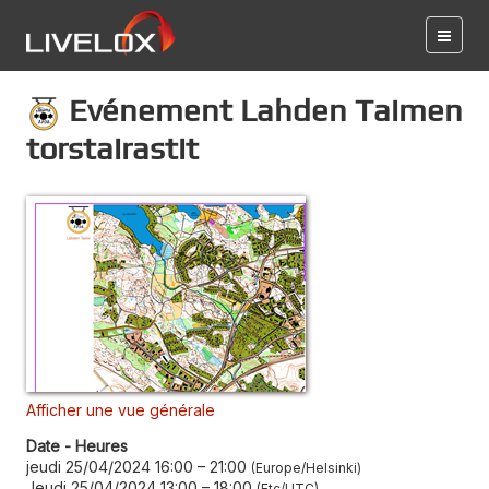
Evénement Lahden Taimen
torstairastit
Afficher une vue générale
Date - Heures
jeudi 25/04/2024 16:00
–
21:00
Europe/Helsinki
Jeudi 25/04/2024 13:00
–
18:00
Etc/UTC