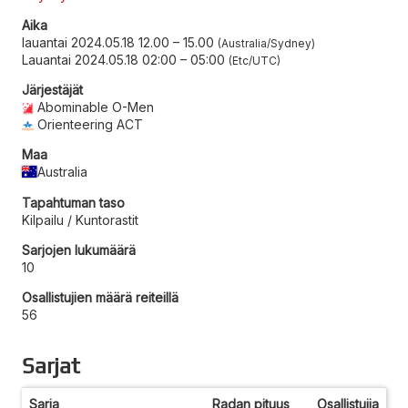
Aika
lauantai 2024.05.18 12.00
–
15.00
Australia/Sydney
Lauantai 2024.05.18 02:00
–
05:00
Etc/UTC
Järjestäjät
Abominable O-Men
Orienteering ACT
Maa
Australia
Tapahtuman taso
Kilpailu / Kuntorastit
Sarjojen lukumäärä
10
Osallistujien määrä reiteillä
56
Sarjat
Sarja
Radan pituus
Osallistujia