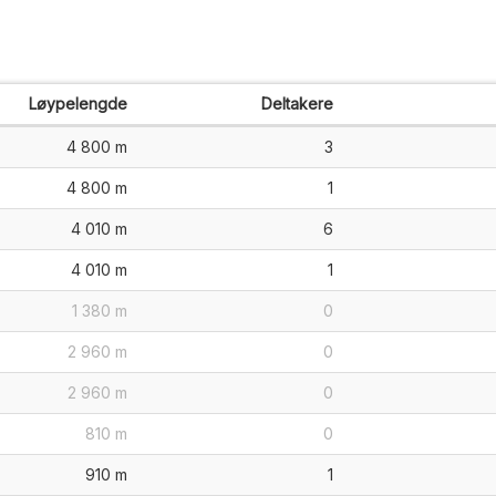
Løypelengde
Deltakere
4 800 m
3
4 800 m
1
4 010 m
6
4 010 m
1
1 380 m
0
2 960 m
0
2 960 m
0
810 m
0
910 m
1