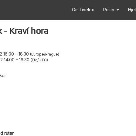
Om Livelox
Priser
Hje
- Kraví hora
2 16:00
–
18:30
Europe/Prague
2 14:00
–
16:30
Etc/UTC
Bor
d ruter