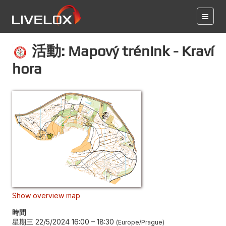
活動: Mapový trénink - Kraví
hora
Show overview map
時間
星期三 22/5/2024 16:00
–
18:30
Europe/Prague