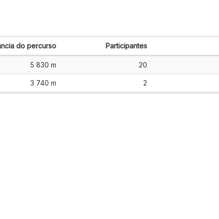
ância do percurso
Participantes
5 830 m
20
3 740 m
2