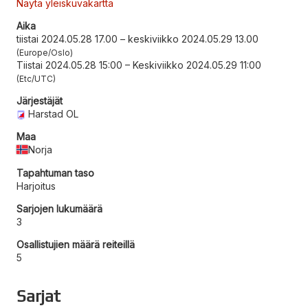
Näytä yleiskuvakartta
Aika
tiistai 2024.05.28 17.00
–
keskiviikko 2024.05.29 13.00
Europe/Oslo
Tiistai 2024.05.28 15:00
–
Keskiviikko 2024.05.29 11:00
Etc/UTC
Järjestäjät
Harstad OL
Maa
Norja
Tapahtuman taso
Harjoitus
Sarjojen lukumäärä
3
Osallistujien määrä reiteillä
5
Sarjat