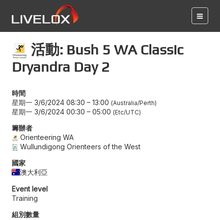
活動: Bush 5 WA Classic
Dryandra Day 2
時間
星期一 3/6/2024 08:30
–
13:00
Australia/Perth
星期一 3/6/2024 00:30
–
05:00
Etc/UTC
籌辦者
Orienteering WA
Wullundigong Orienteers of the West
國家
澳大利亞
Event level
Training
組別數量