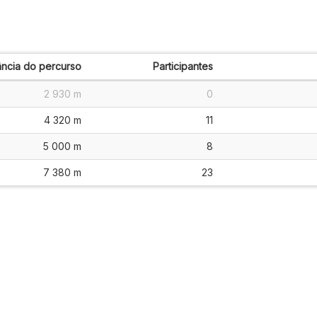
ância do percurso
Participantes
2 930 m
0
4 320 m
11
5 000 m
8
7 380 m
23