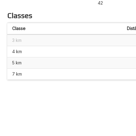
42
Classes
Classe
Dist
3 km
4 km
5 km
7 km