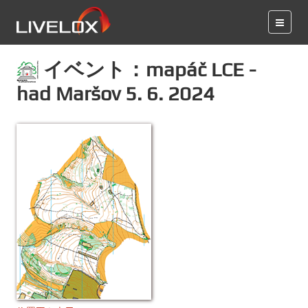
イベント：mapáč LCE -
had Maršov 5. 6. 2024