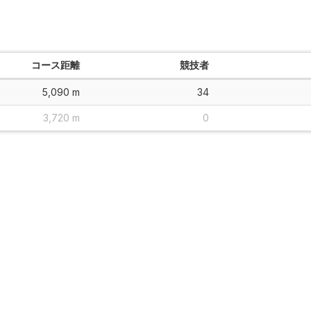
コース距離
競技者
5,090 m
34
3,720 m
0