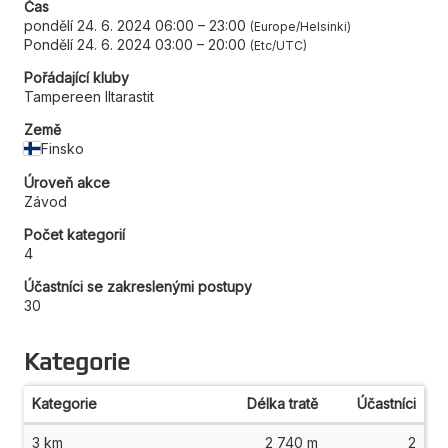
Čas
pondělí 24. 6. 2024 06:00
–
23:00
Europe/Helsinki
Pondělí 24. 6. 2024 03:00
–
20:00
Etc/UTC
Pořádající kluby
Tampereen Iltarastit
Země
Finsko
Úroveň akce
Závod
Počet kategorií
4
Účastníci se zakreslenými postupy
30
Kategorie
Kategorie
Délka tratě
Účastníci
3 km
2 740 m
2