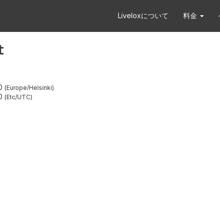
Liveloxについて
料金
t
0
Europe/Helsinki
0
Etc/UTC