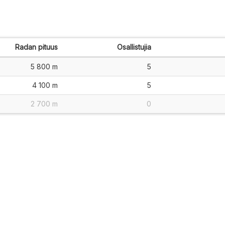
Radan pituus
Osallistujia
5 800 m
5
4 100 m
5
2 700 m
0