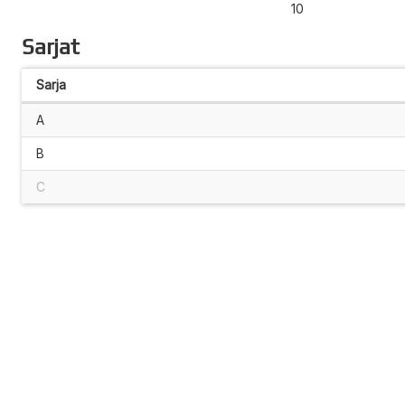
10
Sarjat
Sarja
A
B
C