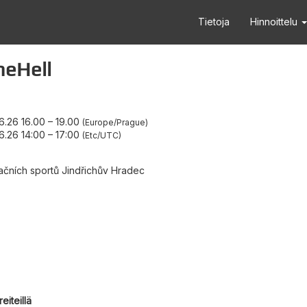
Tietoja
Hinnoittelu
neHell
6.26 16.00
–
19.00
Europe/Prague
6.26 14:00
–
17:00
Etc/UTC
ačních sportů Jindřichův Hradec
eiteillä