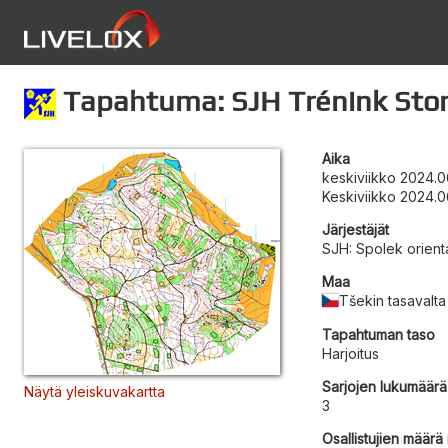
Tapahtuma: SJH Trénink Sto
Aika
keskiviikko 2024.0
Keskiviikko 2024.0
Järjestäjät
SJH: Spolek orient
Maa
Tšekin tasavalta
Tapahtuman taso
Harjoitus
Sarjojen lukumäärä
Näytä yleiskuvakartta
3
Osallistujien määrä r