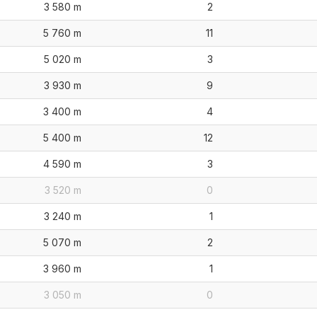
3 580 m
2
5 760 m
11
5 020 m
3
3 930 m
9
3 400 m
4
5 400 m
12
4 590 m
3
3 520 m
0
3 240 m
1
5 070 m
2
3 960 m
1
3 050 m
0