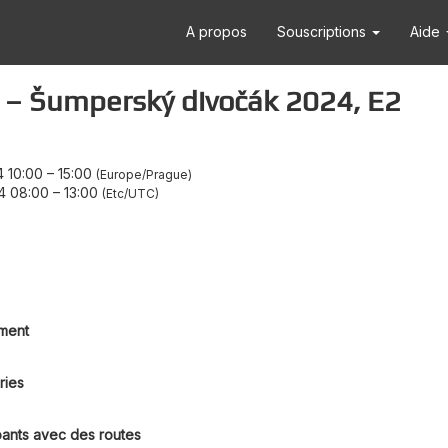
A propos
Souscriptions
Aide
 – Šumperský divočák 2024, E2
 10:00
–
15:00
Europe/Prague
4 08:00
–
13:00
Etc/UTC
ment
ries
pants avec des routes