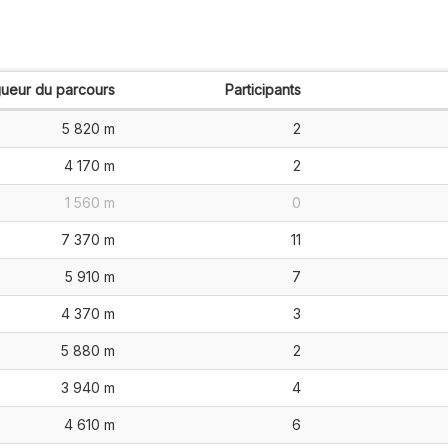
ueur du parcours
Participants
5 820 m
2
4 170 m
2
1 560 m
0
7 370 m
11
5 910 m
7
4 370 m
3
5 880 m
2
3 940 m
4
4 610 m
6