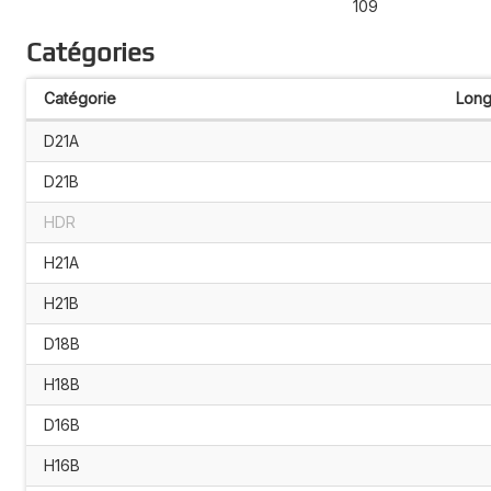
109
Catégories
Catégorie
Long
D21A
D21B
HDR
H21A
H21B
D18B
H18B
D16B
H16B