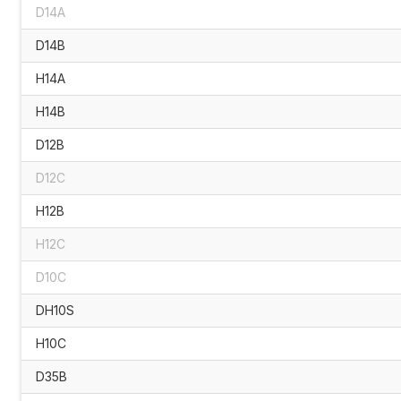
D14A
D14B
H14A
H14B
D12B
D12C
H12B
H12C
D10C
DH10S
H10C
D35B