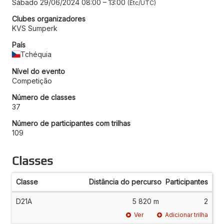
Sábado 29/06/2024 08:00
–
13:00
Etc/UTC
Clubes organizadores
KVS Sumperk
País
Tchéquia
Nível do evento
Competição
Número de classes
37
Número de participantes com trilhas
109
Classes
Classe
Distância do percurso
Participantes
D21A
5 820 m
2
Ver
Adicionar trilha