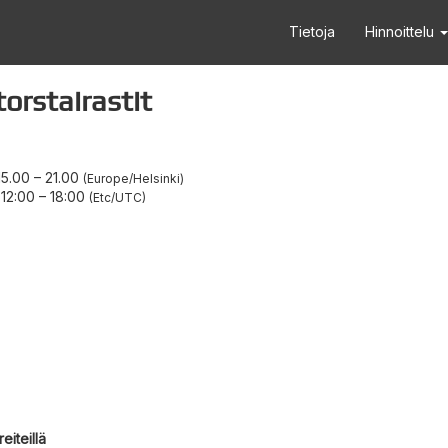
Tietoja
Hinnoittelu
rstairastit
15.00
–
21.00
Europe/Helsinki
 12:00
–
18:00
Etc/UTC
eiteillä