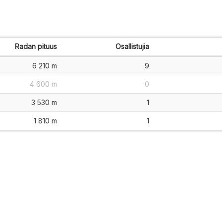
Radan pituus
Osallistujia
6 210 m
9
4 600 m
0
3 530 m
1
1 810 m
1